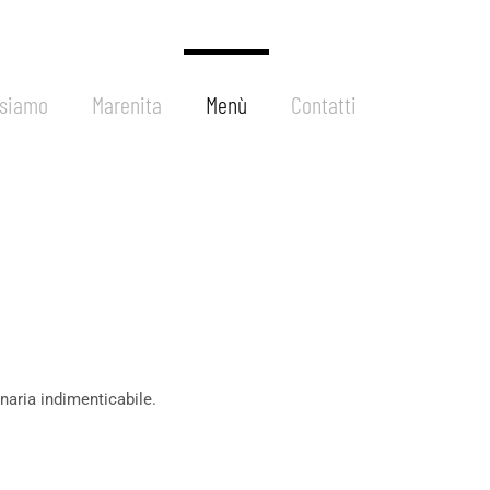
 siamo
Marenita
Menù
Contatti
naria indimenticabile.