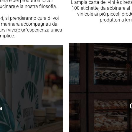
zona e dei produttori locali
L’ampia carta dei vini è diret
cinare e la nostra filosofia.
100 etichette, da abbinare al
vinicole ai più piccoli pro
ori, si prenderanno cura di voi
produttori a km0
one marinara accompagnati da
arvi vivere un’esperienza unica
mplice.
a