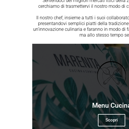
Servendoci dei migliori mercati ittici della 
cerchiamo di trasmettervi il nostro modo di cu
Il nostro chef, insieme a tutti i suoi collaborat
presentandovi semplici piatti della tradizi
un’innovazione culinaria e faranno in modo di f
ma allo stesso tempo se
Menu Cucin
Scopri