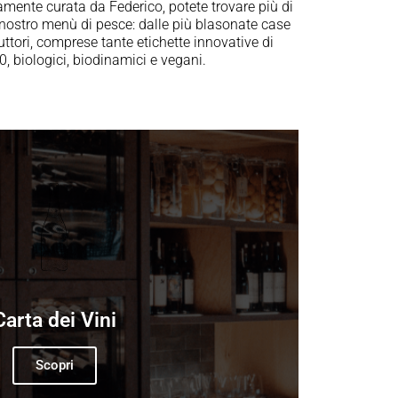
tamente curata da Federico, potete trovare più di
 nostro menù di pesce: dalle più blasonate case
duttori, comprese tante etichette innovative di
, biologici, biodinamici e vegani.
Carta dei Vini
Scopri